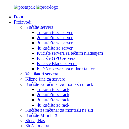
Dom
Proizvodi
Kućište servera
1u kućište za server
2u kućište za server
3u kućište za server
4u kućište za server
Kućište servera sa tečnim hlađenjem
Kućište GPU servera
Kućište Blade servera
Kućište servera za radne stanice
Ventilatori servera
Klizne šine za servere
Kućište za računar za montažu u rack
1u kućište za rack
2u kućište za rack
3u kućište za rack
4u kućište za rack
Kućište za računar za montažu na zid
Kućište Mini ITX
Slučaj Nas
Slučaj rudara