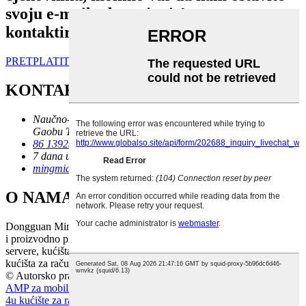
svoju e-mail adresu i mi ćemo vas
kontaktirati u roku od 24 sata.
PRETPLATITE SE
KONTAKT
Naučno-tehnološki park Dongbaiwang, Chuangxin Road,
Gaobu Town, Dongguan City, Guangdong Province, Kina
86 13925714718
7 dana u sedmici od 10:00 do 18:00
mingmiao1688@gmail.com
O NAMA
Dongguan Mingmiao Technology Co., Ltd. je istraživačko-razvojno
i proizvodno preduzeće koje se već 17 godina fokusira na kućišta za
servere, kućišta za računare za montažu u rack, mini ITX kućišta,
kućišta za računare za montažu na zid i NAS kućišta.
© Autorsko pravo - 2010-2025: Sva prava pridržana.
Mapa sajta
-
AMP za mobilne uređaje
4u kućište za računarski rack
,
Kućište za računar montirano u rack
,