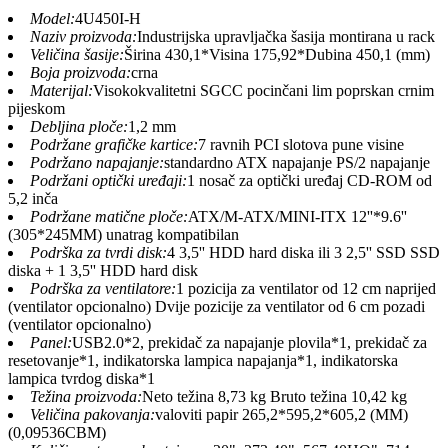
Model:
4U450I-H
Naziv proizvoda:
Industrijska upravljačka šasija montirana u rack
Veličina šasije:
Širina 430,1*Visina 175,92*Dubina 450,1 (mm)
Boja proizvoda:
crna
Materijal:
Visokokvalitetni SGCC pocinčani lim poprskan crnim
pijeskom
Debljina ploče:
1,2 mm
Podržane grafičke kartice:
7 ravnih PCI slotova pune visine
Podržano napajanje:
standardno ATX napajanje PS/2 napajanje
Podržani optički uređaji:
1 nosač za optički uređaj CD-ROM od
5,2 inča
Podržane matične ploče:
ATX/M-ATX/MINI-ITX 12''*9.6''
(305*245MM) unatrag kompatibilan
Podrška za tvrdi disk:
4 3,5'' HDD hard diska ili 3 2,5'' SSD SSD
diska + 1 3,5'' HDD hard disk
Podrška za ventilatore:
1 pozicija za ventilator od 12 cm naprijed
(ventilator opcionalno) Dvije pozicije za ventilator od 6 cm pozadi
(ventilator opcionalno)
Panel:
USB2.0*2, prekidač za napajanje plovila*1, prekidač za
resetovanje*1, indikatorska lampica napajanja*1, indikatorska
lampica tvrdog diska*1
Težina proizvoda:
Neto težina 8,73 kg Bruto težina 10,42 kg
Veličina pakovanja:
valoviti papir 265,2*595,2*605,2 (MM)
(0,09536CBM)