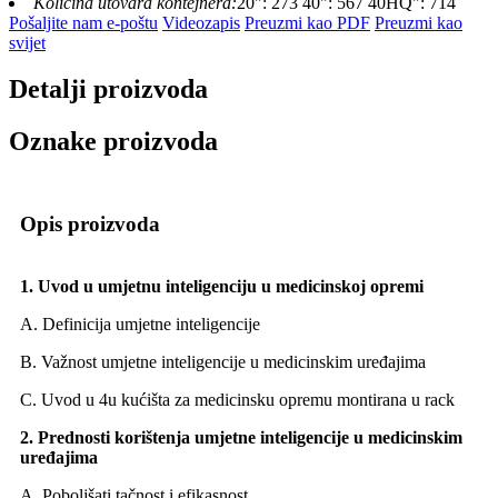
Količina utovara kontejnera:
20": 273 40": 567 40HQ": 714
Pošaljite nam e-poštu
Videozapis
Preuzmi kao PDF
Preuzmi kao
svijet
Detalji proizvoda
Oznake proizvoda
Opis proizvoda
1. Uvod u umjetnu inteligenciju u medicinskoj opremi
A. Definicija umjetne inteligencije
B. Važnost umjetne inteligencije u medicinskim uređajima
C. Uvod u 4u kućišta za medicinsku opremu montirana u rack
2. Prednosti korištenja umjetne inteligencije u medicinskim
uređajima
A. Poboljšati tačnost i efikasnost