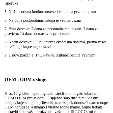
isporuke
5. Naša osnovna konkurentnost: kvalitet na prvom mjestu
6. Najbolja postprodajna usluga je veoma važna
7. Brza dostava: 7 dana za personalizirani dizajn, 7 dana za
provjeru, 15 dana za masovne proizvode
8. Način dostave: FOB i interna ekspresna dostava, prema vašoj
određenoj ekspresnoj dostavi
9. Uslovi plaćanja: T/T, PayPal, Alibaba Secure Payment
OEM i ODM usluge
Kroz 17 godina napornog rada, stekli smo bogato iskustvo u
ODM i OEM proizvodnji. Uspješno smo dizajnirali vlastite
kalupe, koje su toplo prihvatili strani kupci, donoseći nam mnoge
OEM narudžbe, a imamo i vlastite robne marke. Samo trebate
dostaviti slike vaših proizvoda, vaše ideje ili LOGO, mi ćemo