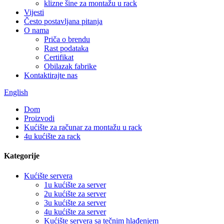
klizne šine za montažu u rack
Vijesti
Često postavljana pitanja
O nama
Priča o brendu
Rast podataka
Certifikat
Obilazak fabrike
Kontaktirajte nas
English
Dom
Proizvodi
Kućište za računar za montažu u rack
4u kućište za rack
Kategorije
Kućište servera
1u kućište za server
2u kućište za server
3u kućište za server
4u kućište za server
Kućište servera sa tečnim hlađenjem