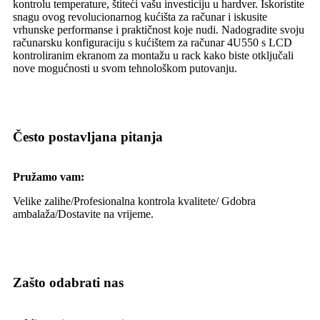
kontrolu temperature, štiteći vašu investiciju u hardver. Iskoristite
snagu ovog revolucionarnog kućišta za računar i iskusite
vrhunske performanse i praktičnost koje nudi. Nadogradite svoju
računarsku konfiguraciju s kućištem za računar 4U550 s LCD
kontroliranim ekranom za montažu u rack kako biste otključali
nove mogućnosti u svom tehnološkom putovanju.
Često postavljana pitanja
Pružamo vam:
Velike zalihe/
Profesionalna kontrola kvalitete/ G
dobra
ambalaža/
Dostavite na vrijeme.
Zašto odabrati nas