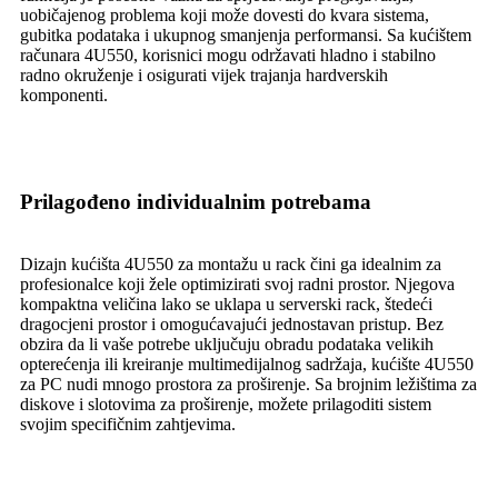
uobičajenog problema koji može dovesti do kvara sistema,
gubitka podataka i ukupnog smanjenja performansi. Sa kućištem
računara 4U550, korisnici mogu održavati hladno i stabilno
radno okruženje i osigurati vijek trajanja hardverskih
komponenti.
Prilagođeno individualnim potrebama
Dizajn kućišta 4U550 za montažu u rack čini ga idealnim za
profesionalce koji žele optimizirati svoj radni prostor. Njegova
kompaktna veličina lako se uklapa u serverski rack, štedeći
dragocjeni prostor i omogućavajući jednostavan pristup. Bez
obzira da li vaše potrebe uključuju obradu podataka velikih
opterećenja ili kreiranje multimedijalnog sadržaja, kućište 4U550
za PC nudi mnogo prostora za proširenje. Sa brojnim ležištima za
diskove i slotovima za proširenje, možete prilagoditi sistem
svojim specifičnim zahtjevima.