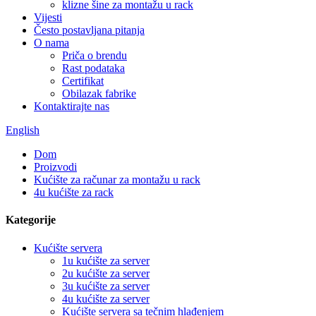
klizne šine za montažu u rack
Vijesti
Često postavljana pitanja
O nama
Priča o brendu
Rast podataka
Certifikat
Obilazak fabrike
Kontaktirajte nas
English
Dom
Proizvodi
Kućište za računar za montažu u rack
4u kućište za rack
Kategorije
Kućište servera
1u kućište za server
2u kućište za server
3u kućište za server
4u kućište za server
Kućište servera sa tečnim hlađenjem