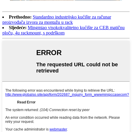
Prethodno:
Standardno industrijsko kućište za računar
proizvođača izvora za montažu u rack
Sljedeće:
Mingmiao visokokvalitetno kućište za CEB matičnu
ploču, 4u rackmount, s podrškom