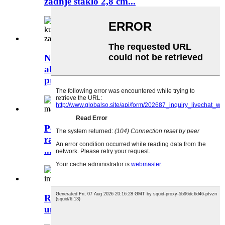
zadnje staklo 2,8 cm...
Napredni dizajn, potpuno od
aluminija, sa jastučićima za noge
prilagođenim...
Položaj matične ploče kućišta
računara za montažu u rack 304*265
...
Rack za medicinsku opremu sa
umjetnom inteligencijom...