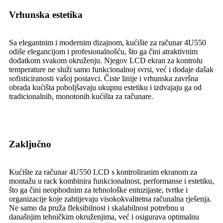
Vrhunska estetika
Sa elegantnim i modernim dizajnom, kućište za računar 4U550
odiše elegancijom i profesionalnošću, što ga čini atraktivnim
dodatkom svakom okruženju. Njegov LCD ekran za kontrolu
temperature ne služi samo funkcionalnoj svrsi, već i dodaje dašak
sofisticiranosti vašoj postavci. Čiste linije i vrhunska završna
obrada kućišta poboljšavaju ukupnu estetiku i izdvajaju ga od
tradicionalnih, monotonih kućišta za računare.
Zaključno
Kućište za računar 4U550 LCD s kontroliranim ekranom za
montažu u rack kombinira funkcionalnost, performanse i estetiku,
što ga čini neophodnim za tehnološke entuzijaste, tvrtke i
organizacije koje zahtijevaju visokokvalitetna računalna rješenja.
Ne samo da pruža fleksibilnost i skalabilnost potrebnu u
današnjim tehničkim okruženjima, već i osigurava optimalnu