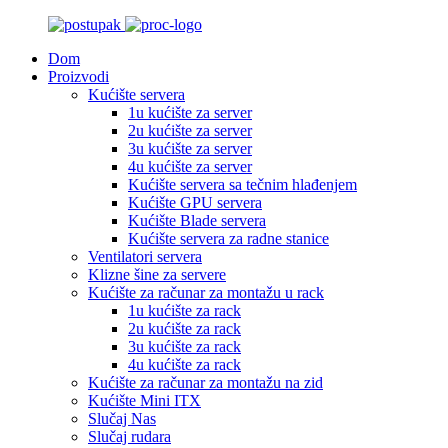
Dom
Proizvodi
Kućište servera
1u kućište za server
2u kućište za server
3u kućište za server
4u kućište za server
Kućište servera sa tečnim hlađenjem
Kućište GPU servera
Kućište Blade servera
Kućište servera za radne stanice
Ventilatori servera
Klizne šine za servere
Kućište za računar za montažu u rack
1u kućište za rack
2u kućište za rack
3u kućište za rack
4u kućište za rack
Kućište za računar za montažu na zid
Kućište Mini ITX
Slučaj Nas
Slučaj rudara