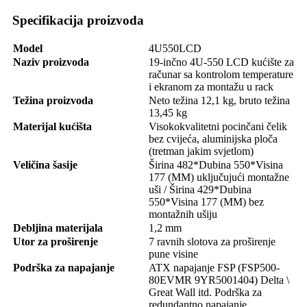
Specifikacija proizvoda
Model
4U550LCD
Naziv proizvoda
19-inčno 4U-550 LCD kućište za
računar sa kontrolom temperature
i ekranom za montažu u rack
Težina proizvoda
Neto težina 12,1 kg, bruto težina
13,45 kg
Materijal kućišta
Visokokvalitetni pocinčani čelik
bez cvijeća, aluminijska ploča
(tretman jakim svjetlom)
Veličina šasije
Širina 482*Dubina 550*Visina
177 (MM) uključujući montažne
uši / Širina 429*Dubina
550*Visina 177 (MM) bez
montažnih ušiju
Debljina materijala
1,2 mm
Utor za proširenje
7 ravnih slotova za proširenje
pune visine
Podrška za napajanje
ATX napajanje FSP (FSP500-
80EVMR 9YR5001404) Delta \
Great Wall itd. Podrška za
redundantno napajanje