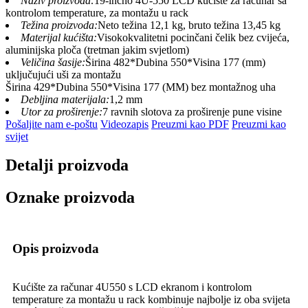
Naziv proizvoda:
19-inčno 4U-550 LCD kućište za računar sa
kontrolom temperature, za montažu u rack
Težina proizvoda:
Neto težina 12,1 kg, bruto težina 13,45 kg
Materijal kućišta:
Visokokvalitetni pocinčani čelik bez cvijeća,
aluminijska ploča (tretman jakim svjetlom)
Veličina šasije:
Širina 482*Dubina 550*Visina 177 (mm)
uključujući uši za montažu
Širina 429*Dubina 550*Visina 177 (MM) bez montažnog uha
Debljina materijala:
1,2 mm
Utor za proširenje:
7 ravnih slotova za proširenje pune visine
Pošaljite nam e-poštu
Videozapis
Preuzmi kao PDF
Preuzmi kao
svijet
Detalji proizvoda
Oznake proizvoda
Opis proizvoda
Kućište za računar 4U550 s LCD ekranom i kontrolom
temperature za montažu u rack kombinuje najbolje iz oba svijeta