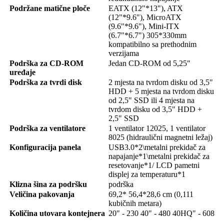
Podržane matične ploče
EATX (12"*13"), ATX
(12"*9.6"), MicroATX
(9.6"*9.6"), Mini-ITX
(6.7"*6.7") 305*330mm
kompatibilno sa prethodnim
verzijama
Podrška za CD-ROM
Jedan CD-ROM od 5,25"
uređaje
Podrška za tvrdi disk
2 mjesta na tvrdom disku od 3,5"
HDD + 5 mjesta na tvrdom disku
od 2,5" SSD ili 4 mjesta na
tvrdom disku od 3,5" HDD +
2,5" SSD
Podrška za ventilatore
1 ventilator 12025, 1 ventilator
8025 (hidraulični magnetni ležaj)
Konfiguracija panela
USB3.0*2\metalni prekidač za
napajanje*1\metalni prekidač za
resetovanje*1/ LCD pametni
displej za temperaturu*1
Klizna šina za podršku
podrška
Veličina pakovanja
69,2* 56,4*28,6 cm (0,111
kubičnih metara)
Količina utovara kontejnera
20" - 230 40" - 480 40HQ" - 608