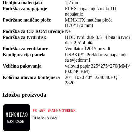
Debljina materijala
1,2 mm
Podrška za napajanje
FLEX napajanje \ malo 1U
napajanje
Podržane matične ploče
MINI-ITX matična ploča
(170*170 mm)
Podrška za CD-ROM uređaje
Ne
Podrška za tvrdi disk
HDD tvrdi disk 3.5'' 4 bita ili tvrdi
disk 2.5'' 4 bita
Podrška za ventilatore
Ventilator 12015 pozadi
Konfiguracija panela
USB3.0*1 Prekidač za napajanje
sa svjetlom*1
Veličina pakovanja
valoviti papir 325*275*270(MM)/
(0,024CBM)
Količina utovara kontejnera
20"- 1070 40"- 2240 40HQ"-
2820
Izložba proizvoda