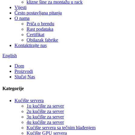
klizne šine za montažu u rack
Vijesti
Često postavljana pitanja
O nama
Priča o brendu
Rast podataka
Certifikat
Obilazak fabrike
Kontaktirajte nas
English
Dom
Proizvodi
Slučaj Nas
Kategorije
Kućište servera
1u kućište za server
2u kućište za server
3u kućište za server
4u kućište za server
Kućište servera sa tečnim hlađenjem
Kućište GPU servera