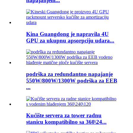
napajanjem...
Kina Guangdong je napravila 4U
GPU za ukupnu apsorpciju udara...
podrška za redundantno napajanje
550W/800W/1300W podrška za EEB
...
Kućište servera za tower radnu
stanicu kompatibilno sa 360\24...