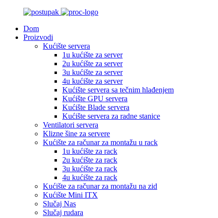
Dom
Proizvodi
Kućište servera
1u kućište za server
2u kućište za server
3u kućište za server
4u kućište za server
Kućište servera sa tečnim hlađenjem
Kućište GPU servera
Kućište Blade servera
Kućište servera za radne stanice
Ventilatori servera
Klizne šine za servere
Kućište za računar za montažu u rack
1u kućište za rack
2u kućište za rack
3u kućište za rack
4u kućište za rack
Kućište za računar za montažu na zid
Kućište Mini ITX
Slučaj Nas
Slučaj rudara