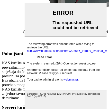
Poboljšani kapacitet skladištenja
NAS kućišta se ističu po tome što nude kapacitet pohrane koji
prevazilazi mnoge tradicionalne NAS opcije. Sa mogućnošću
smještaja do četiri tvrda diska, korisnici sada mogu uživati ​​u većem
prostoru za pohranu za svoje potrebe intenzivnog rada s podacima.
Bez obzira da li ste strastveni kolekcionar multimedije ili vam je
potrebno mnogo prostora za pohranu za vaše poslovne operacije,
NAS kućište može pružiti dovoljan kapacitet koji vam je potreban
za jednostavno pohranjivanje, organiziranje i pristup vašim
datotekama.
Serveri koji se mogu brzo mijenjati omogućavaju