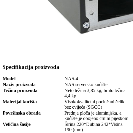
Specifikacija proizvoda
Model
NAS-4
Naziv proizvoda
NAS serversko kućište
Težina proizvoda
Neto težina 3,85 kg, bruto težina
4,4 kg
Materijal kućišta
Visokokvalitetni pocinčani čelik
bez cvijeća (SGCC)
Površinska obrada
Prednja ploča je aluminijska, a
kućište je obojeno crnim pijeskom
Veličina šasije
Širina 220*Dubina 242*Visina
190 (mm)