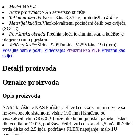
Model:
NAS-4
Naziv proizvoda:
NAS serversko kućište
Težina proizvoda:
Neto težina 3,85 kg, bruto težina 4,4 kg
Materijal kućišta:
Visokokvalitetni pocinčani čelik bez cvijeća
(SGCC)
Površinska obrada:
Prednja ploča je aluminijska, a kućište je
obojeno crnim pijeskom.
Veličina šasije:
Širina 220*Dubina 242*Visina 190 (mm)
Pošaljite nam e-poštu
Videozapis
Preuzmi kao PDF
Preuzmi kao
svijet
Detalji proizvoda
Oznake proizvoda
Opis proizvoda
NAS4 kućište je NAS kućište sa 4 tvrda diska za mini servere sa
hot-swappable sistemom, visine 190 mm i izrađeno od
visokokvalitetnih SGCC+ brušenih aluminijumskih panela. Jedan
tihi ventilator 12015, podržava četiri tvrda diska od 3,5 inča ili četiri
tvrda diska od 2,5 inča, podržava FLEX napajanje, malo 1U
napajanje.