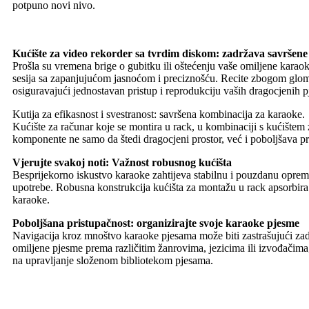
potpuno novi nivo.
Kućište za video rekorder sa tvrdim diskom: zadržava savršen
Prošla su vremena brige o gubitku ili oštećenju vaše omiljene karao
sesija sa zapanjujućom jasnoćom i preciznošću. Recite zbogom glom
osiguravajući jednostavan pristup i reprodukciju vaših dragocjenih 
Kutija za efikasnost i svestranost: savršena kombinacija za karaoke.
Kućište za računar koje se montira u rack, u kombinaciji s kućištem
komponente ne samo da štedi dragocjeni prostor, već i poboljšava pre
Vjerujte svakoj noti: Važnost robusnog kućišta
Besprijekorno iskustvo karaoke zahtijeva stabilnu i pouzdanu opre
upotrebe. Robusna konstrukcija kućišta za montažu u rack apsorbira u
karaoke.
Poboljšana pristupačnost: organizirajte svoje karaoke pjesme
Navigacija kroz mnoštvo karaoke pjesama može biti zastrašujući zadata
omiljene pjesme prema različitim žanrovima, jezicima ili izvođačima
na upravljanje složenom bibliotekom pjesama.