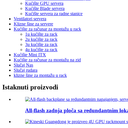
Kućište GPU servera
Kućište Blade servera
Kućište servera za radne stanice
Ventilatori servera
Klizne šine za servere
Kućište za računar za montažu u rack
1u kućište za rack
2u kućište za rack
3u kućište za rack
4u kućište za rack
Kućište Mini ITX
Kućište za računar za montažu na zid
Slučaj Nas
Slučaj rudara
klizne šine za montažu u rack
Istaknuti proizvodi
All-flash zadnja ploča sa redundantnim lok