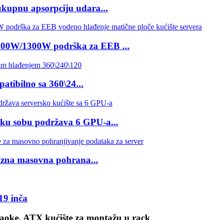
kupnu apsorpciju udara...
800W/1300W podrška za EEB ...
atibilno sa 360\24...
rsku sobu podržava 6 GPU-a...
cizna masovna pohrana...
19 inča
aoke, ATX kućište za montažu u rack