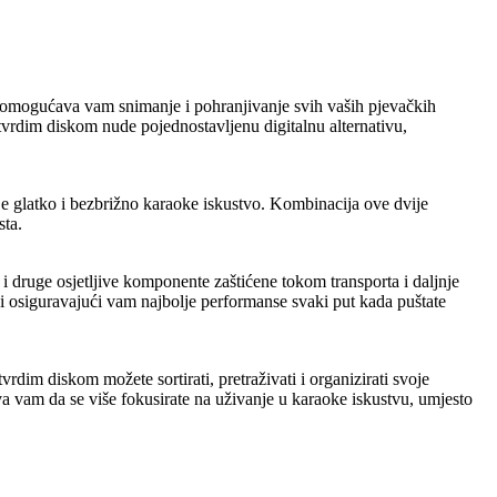
em omogućava vam snimanje i pohranjivanje svih vaših pjevačkih
rdim diskom nude pojednostavljenu digitalnu alternativu,
je glatko i bezbrižno karaoke iskustvo. Kombinacija ove dvije
sta.
druge osjetljive komponente zaštićene tokom transporta i daljnje
a i osiguravajući vam najbolje performanse svaki put kada puštate
im diskom možete sortirati, pretraživati ​​i organizirati svoje
a vam da se više fokusirate na uživanje u karaoke iskustvu, umjesto