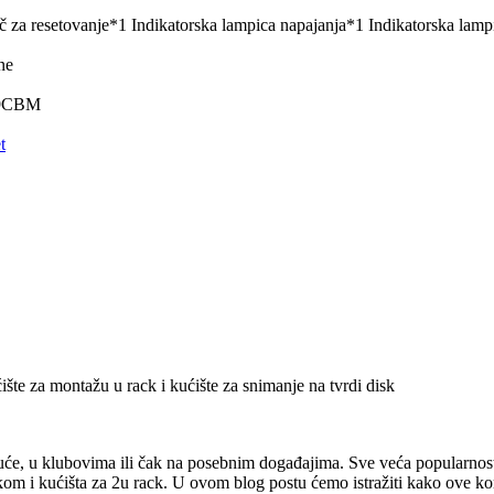
 za resetovanje*1 Indikatorska lampica napajanja*1 Indikatorska lamp
ne
719CBM
t
te za montažu u rack i kućište za snimanje na tvrdi disk
kuće, u klubovima ili čak na posebnim događajima. Sve veća popularnos
skom i kućišta za 2u rack. U ovom blog postu ćemo istražiti kako ove k