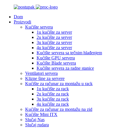
Dom
Proizvodi
Kućište servera
1u kućište za server
2u kućište za server
3u kućište za server
4u kućište za server
Kućište servera sa tečnim hlađenjem
Kućište GPU servera
Kućište Blade servera
Kućište servera za radne stanice
Ventilatori servera
Klizne šine za servere
Kućište za računar za montažu u rack
1u kućište za rack
2u kućište za rack
3u kućište za rack
4u kućište za rack
Kućište za računar za montažu na zid
Kućište Mini ITX
Slučaj Nas
Slučaj rudara