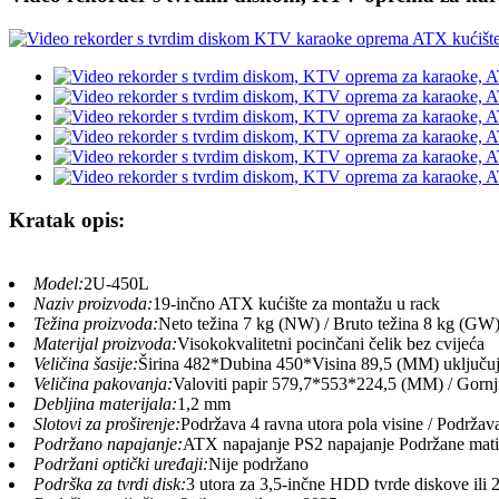
Kratak opis:
Model:
2U-450L
Naziv proizvoda:
19-inčno ATX kućište za montažu u rack
Težina proizvoda:
Neto težina 7 kg (NW) / Bruto težina 8 kg (GW
Materijal proizvoda:
Visokokvalitetni pocinčani čelik bez cvijeća
Veličina šasije:
Širina 482*Dubina 450*Visina 89,5 (MM) uključuju
Veličina pakovanja:
Valoviti papir 579,7*553*224,5 (MM) / Gornj
Debljina materijala:
1,2 mm
Slotovi za proširenje:
Podržava 4 ravna utora pola visine / Podržava
Podržano napajanje:
ATX napajanje PS2 napajanje Podržane mati
Podržani optički uređaji:
Nije podržano
Podrška za tvrdi disk:
3 utora za 3,5-inčne HDD tvrde diskove ili 2 