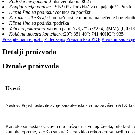
Podrška navijačima:
2 tiha ventilatora 8025
Konfiguracija panela:
USB2.0*2 Prekidač za napajanje*1 Prekidač
Klizna šina za podršku:
Vodilica za podršku
Karakteristike šasije:
Unutrašnjost je otporna na pečenje i ogreboti
Klizna šina za podršku:
podrška
Veličina pakovanja:
valoviti papir 579,7*553*224,5(MM)/ (0,0
Količina utovara kontejnera:
20": 351 40": 741 40HQ": 935
Pošaljite nam e-poštu
Videozapis
Preuzmi kao PDF
Preuzmi kao svije
Detalji proizvoda
Oznake proizvoda
Uvesti
Naslov: Pojednostavite svoje karaoke iskustvo uz savršeno ATX kućiš
Karaoke su postale sastavni dio našeg društvenog života, bilo kod 
karaoke opreme, kao što su kućišta za video rekordere sa tvrdim di