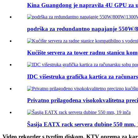
Kina Guangdong je napravila 4U GPU za u
podrška za redundantno napajanje 550W/
Kućište servera za tower radnu stanicu komp
IDC višestruka grafička kartica za računa
Privatno prilagođena visokokvalitetna pre
Šasija EATX rack servera dubine 550 mm, 
Video rekorder s tvrdim diskom, KTV oprema za kar