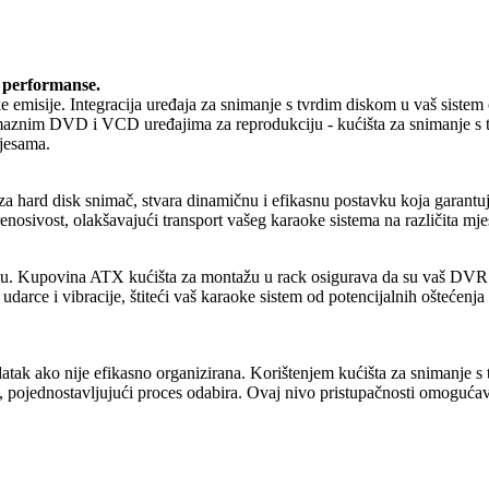
e performanse.
ke emisije. Integracija uređaja za snimanje s tvrdim diskom u vaš sist
aznim DVD i VCD uređajima za reprodukciju - kućišta za snimanje s tv
pjesama.
 za hard disk snimač, stvara dinamičnu i efikasnu postavku koja garantu
nosivost, olakšavajući transport vašeg karaoke sistema na različita mje
mu. Kupovina ATX kućišta za montažu u rack osigurava da su vaš DVR i 
darce i vibracije, štiteći vaš karaoke sistem od potencijalnih oštećenj
k ako nije efikasno organizirana. Korištenjem kućišta za snimanje s tvrd
, pojednostavljujući proces odabira. Ovaj nivo pristupačnosti omogućav