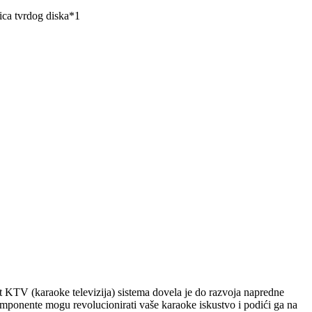
ica tvrdog diska*1
t KTV (karaoke televizija) sistema dovela je do razvoja napredne
omponente mogu revolucionirati vaše karaoke iskustvo i podići ga na