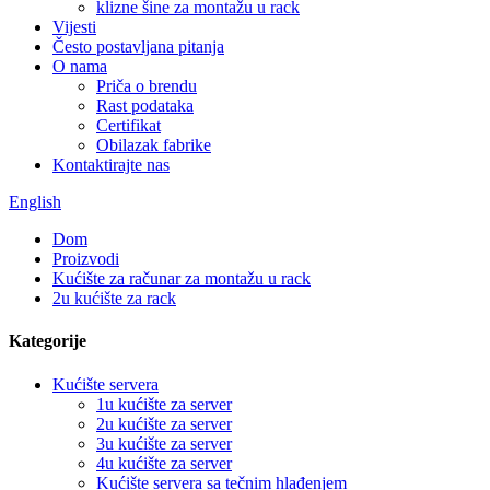
klizne šine za montažu u rack
Vijesti
Često postavljana pitanja
O nama
Priča o brendu
Rast podataka
Certifikat
Obilazak fabrike
Kontaktirajte nas
English
Dom
Proizvodi
Kućište za računar za montažu u rack
2u kućište za rack
Kategorije
Kućište servera
1u kućište za server
2u kućište za server
3u kućište za server
4u kućište za server
Kućište servera sa tečnim hlađenjem